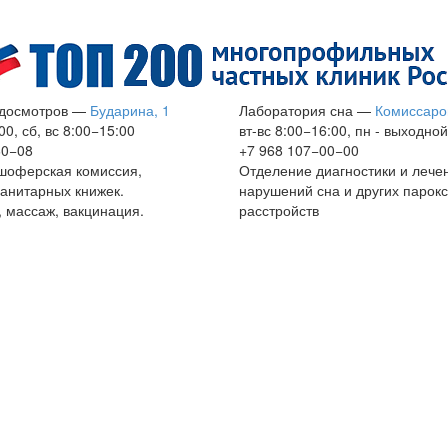
досмотров
—
Бударина, 1
Лаборатория сна
—
Комиссаро
00, сб, вс 8:00−15:00
вт-вс 8:00−16:00, пн - выходной
60−08
+7 968 107−00−00
шоферская комиссия,
Отделение диагностики и лече
анитарных книжек.
нарушений сна и других парок
 массаж, вакцинация.
расстройств