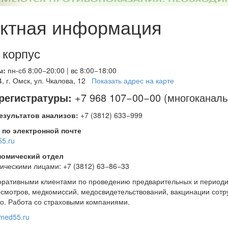
актная информация
 корпус
ы:
пн-сб 8:00−20:00 | вс 8:00−18:00
, г. Омск, ул. Чкалова, 12
Показать адрес на карте
регистратуры:
+7 968 107−00−00 (многоканаль
езультатов анализов:
+7 (3812) 633−999
 по электронной почте
55.ru
номический отдел
ическими лицами: +7 (3812) 63−86−33
оративными клиентами по проведению предварительных и периоди
смотров, медкомиссий, медосвидетельствований, вакцинации сотр
го. Работа со страховыми компаниями.
med55.ru