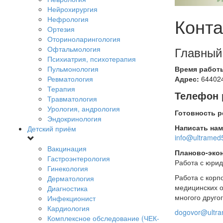
Нейрохирургия
Конт
Нефрология
Ортезия
Оториноларингология
Главный
Офтальмология
Психиатрия, психотерапия
Пульмонология
Время работ
Ревматология
Адрес:
644024
Терапия
Телефон 
Травматология
Урология, андрология
Готовность р
Эндокринология
Написать нам
Детский приём
info@ultramed
Вакцинация
Планово-эко
Гастроэнтерология
Работа с юрид
Гинекология
Работа с корп
Дерматология
медицинских о
Диагностика
многого друго
Инфекционист
Кардиология
dogovor@ultra
Комплексное обследование (ЧЕК-