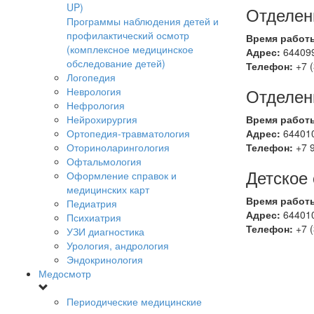
UP)
Отделен
Программы наблюдения детей и
профилактический осмотр
Время работ
(комплексное медицинское
Адрес:
644099
обследование детей)
Телефон:
+7 (
Логопедия
Отделен
Неврология
Нефрология
Нейрохирургия
Время работ
Ортопедия-травматология
Адрес:
644010
Оториноларингология
Телефон:
+7 
Офтальмология
Детское
Оформление справок и
медицинских карт
Время работ
Педиатрия
Адрес:
644010
Психиатрия
Телефон:
+7 (
УЗИ диагностика
Урология, андрология
Эндокринология
Медосмотр
Периодические медицинские