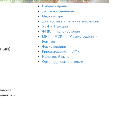
Выбрать врача
Детское отделение
Медосмотры
Диагностика и лечение эпилепсии
УЗИ
·
Пункции
ФГДС
·
Колоноскопия
МРТ
·
МСКТ
·
Маммография
·
Рентген
Физиотерапия
ный)
Кинезитерапия
·
ЛФК
Налоговый вычет
Ортопедические стельки
ческих
удников и