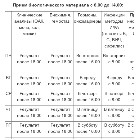
Прием биологического материала с 8.00 до 14.00:
Клинические
Биохимия,
Гормоны,
Инфекции
Про
анализы (ОАК,
гемостаз
онкомаркеры
методом
инфе
моча, кал,
ИФА
мето
мазки)
(гепатиты В,
ИФ
С, ВИЧ,
сифилис)
ПН
Результат
Результат
Во вторник
Во вторник
В
после 18.00
после 18.00
после 16.00
с 8.00
втор
с 8
ВТ
Результат
Результат
В среду
В среду
В чет
после 18.00
после 18.00
после 16.00
с 8.00
с 8
СР
Результат
Результат
В четверг
В четверг
В чет
после 18.00
после 18.00
после 16.00
с 8.00
с 8
ЧТ
Результат
Результат
В пятницу
В пятницу
В суб
после 18.00
после 18.00
после 16.00
с 8.00
с 8
ПТ
Результат
Результат
В субботу
В субботу
В суб
после 18.00
после 18.00
после 16.00
с 8.00
с 8