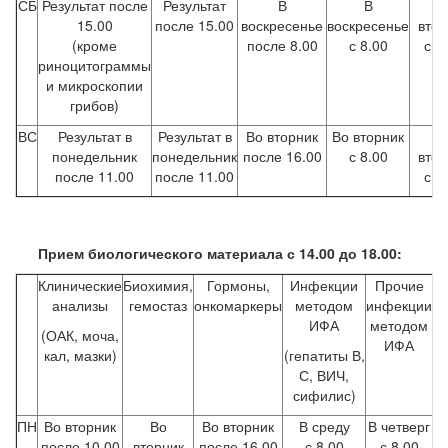
СБ
Результат после
Результат
В
В
В
15.00
после 15.00
воскресенье
воскресенье
втор
(кроме
после 8.00
с 8.00
с 8
риноцитограммы
и микроскопии
грибов)
ВС
Результат в
Результат в
Во вторник
Во вторник
В
понедельник
понедельник
после 16.00
с 8.00
втор
после 11.00
после 11.00
с 8
Прием биологического материала
с 14.00 до 18.00:
Клинические
Биохимия,
Гормоны,
Инфекции
Прочие
анализы
гемостаз
онкомаркеры
методом
инфекции
ИФА
методом
(ОАК, моча,
ИФА
кал, мазки)
(гепатиты В,
С, ВИЧ,
сифилис)
ПН
Во вторник
Во
Во вторник
В среду
В четверг
после 10.00
вторник
после 16.00
с 8.00
с 8.00