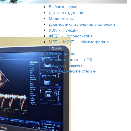
Выбрать врача
Детское отделение
Медосмотры
Диагностика и лечение эпилепсии
УЗИ
·
Пункции
ФГДС
·
Колоноскопия
МРТ
·
МСКТ
·
Маммография
·
Рентген
Физиотерапия
Кинезитерапия
·
ЛФК
Налоговый вычет
Ортопедические стельки