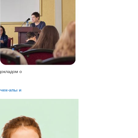
докладом о
чек-апы и