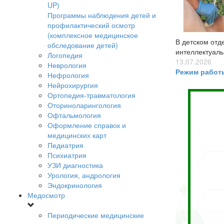
UP)
Программы наблюдения детей и
профилактический осмотр
(комплексное медицинское
В детском отд
обследование детей)
интеллектуал
Логопедия
13.07.2026
Неврология
Режим работ
Нефрология
Нейрохирургия
Ортопедия-травматология
Оториноларингология
Офтальмология
Оформление справок и
медицинских карт
Педиатрия
Психиатрия
УЗИ диагностика
Урология, андрология
Эндокринология
Медосмотр
Периодические медицинские