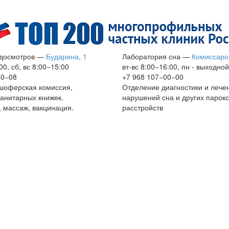
досмотров
—
Бударина, 1
Лаборатория сна
—
Комиссаро
00, сб, вс 8:00−15:00
вт-вс 8:00−16:00, пн - выходной
60−08
+7 968 107−00−00
шоферская комиссия,
Отделение диагностики и лече
анитарных книжек.
нарушений сна и других парок
 массаж, вакцинация.
расстройств