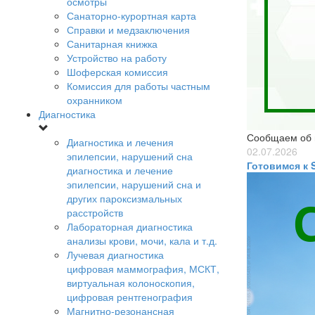
осмотры
Санаторно-курортная карта
Справки и медзаключения
Санитарная книжка
Устройство на работу
Шоферская комиссия
Комиссия для работы частным
охранником
Диагностика
Сообщаем об 
Диагностика и лечения
02.07.2026
эпилепсии, нарушений сна
Готовимся к 
диагностика и лечение
эпилепсии, нарушений сна и
других пароксизмальных
расстройств
Лабораторная диагностика
анализы крови, мочи, кала и т.д.
Лучевая диагностика
цифровая маммография, МСКТ,
виртуальная колоноскопия,
цифровая рентгенография
Магнитно-резонансная