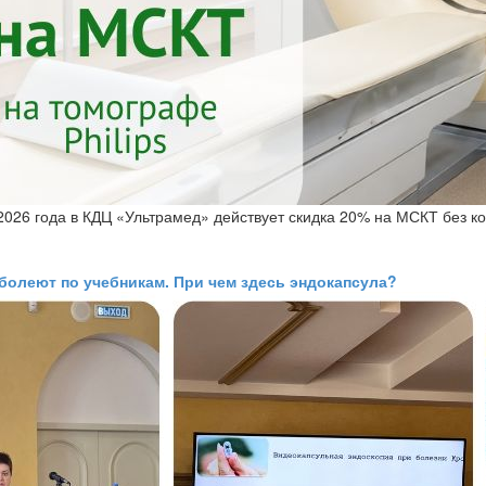
 2026 года в КДЦ «Ультрамед» действует скидка 20% на МСКТ без к
болеют по учебникам. При чем здесь эндокапсула?