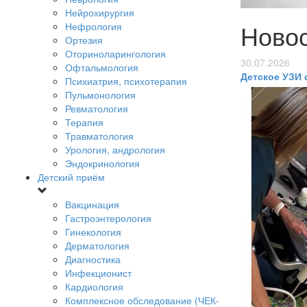
Нейрохирургия
Ново
Нефрология
Ортезия
Оториноларингология
30.07.2026
Офтальмология
Детское УЗИ 
Психиатрия, психотерапия
Пульмонология
Ревматология
Терапия
Травматология
Урология, андрология
Эндокринология
Детский приём
Вакцинация
Гастроэнтерология
Гинекология
Дерматология
Диагностика
Инфекционист
Кардиология
Комплексное обследование (ЧЕК-