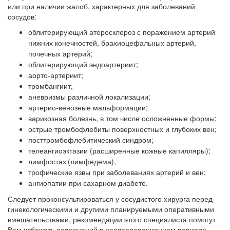
или при наличии жалоб, характерных для заболеваний
сосудов:
облитерирующий атеросклероз с поражением артерий
нижних конечностей, брахиоцефальных артерий,
почечных артерий;
облитерирующий эндоартериит;
аорто-артериит;
тромбангиит;
аневризмы различной локализации;
артерио-венозные мальформации;
варикозная болезнь, в том числе осложненные формы;
острые тромбофлебиты поверхностных и глубоких вен;
посттромбофлебитический синдром;
телеангиоэктазии (расширенные кожные капилляры);
лимфостаз (лимфедема),
трофические язвы при заболеваниях артерий и вен;
ангиопатии при сахарном диабете.
Следует проконсультироваться у сосудистого хирурга перед
гинекологическими и другими планируемыми оперативными
вмешательствами, рекомендации этого специалиста помогут
Вам избежать осложнений в послеоперационном периоде