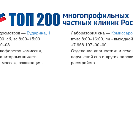
досмотров
—
Бударина, 1
Лаборатория сна
—
Комиссаро
00, сб, вс 8:00−15:00
вт-вс 8:00−16:00, пн - выходной
60−08
+7 968 107−00−00
шоферская комиссия,
Отделение диагностики и лече
анитарных книжек.
нарушений сна и других парок
 массаж, вакцинация.
расстройств