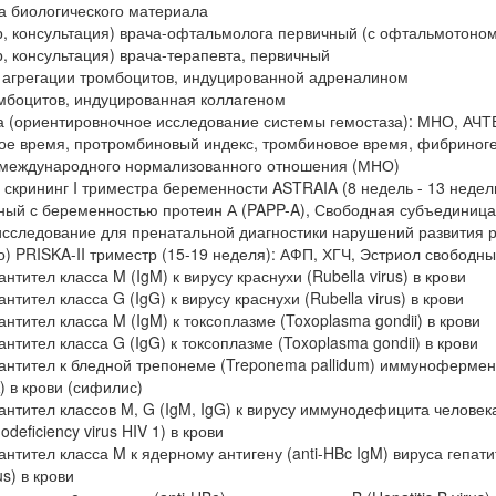
а биологического материала
, консультация) врача-офтальмолога первичный (с офтальмотоно
, консультация) врача-терапевта, первичный
 агрегации тромбоцитов, индуцированной адреналином
мбоцитов, индуцированная коллагеном
 (ориентировночное исследование системы гемостаза): МНО, АЧТ
е время, протромбиновый индекс, тромбиновое время, фибриноге
международного нормализованного отношения (МНО)
скрининг I триместра беременности ASTRAIA (8 недель - 13 недель
ый с беременностью протеин А (PAPP-A), Свободная субъединица
сследование для пренатальной диагностики нарушений развития 
о) PRISKA-II триместр (15-19 неделя): АФП, ХГЧ, Эстриол свободн
тител класса M (IgM) к вирусу краснухи (Rubella virus) в крови
тител класса G (IgG) к вирусу краснухи (Rubella virus) в крови
нтител класса M (IgM) к токсоплазме (Toxoplasma gondii) в крови
нтител класса G (IgG) к токсоплазме (Toxoplasma gondii) в крови
антител к бледной трепонеме (Treponema pallidum) иммуноферме
 в крови (сифилис)
нтител классов M, G (IgM, IgG) к вирусу иммунодефицита человек
eficiency virus HIV 1) в крови
нтител класса M к ядерному антигену (anti-HBc IgM) вируса гепати
rus) в крови