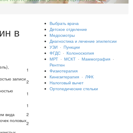
Выбрать врача
ин в
Детское отделение
Медосмотры
Диагностика и лечение эпилепсии
УЗИ
·
Пункции
ФГДС
·
Колоноскопия
МРТ
·
МСКТ
·
Маммография
·
Рентген
ель),
1
Физиотерапия
Кинезитерапия
·
ЛФК
остью записи
2
Налоговый вычет
Ортопедические стельки
жностью
1
1
ем вида
2
лочек половых
2
лизистых