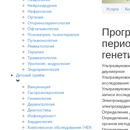
Нейрохирургия
Услуги
Ко
Нефрология
Ортезия
Оториноларингология
Прог
Офтальмология
Психиатрия, психотерапия
перио
Пульмонология
Ревматология
генет
Терапия
Травматология
Урология, андрология
Ультразвуково
Эндокринология
двухмерное
Детский приём
Ультразвуково
исследования 
Вакцинация
Ультразвуково
Гастроэнтерология
записи исслед
Гинекология
Электрокардио
Дерматология
электрокарди
Диагностика
Определение Д
Инфекционист
Определение Д
Кардиология
органов мето
Комплексное обследование (ЧЕК-
Определение Д