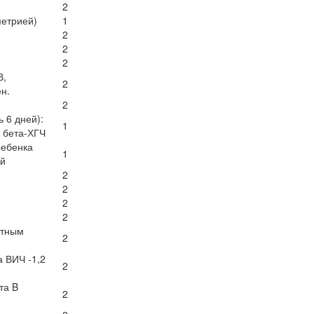
2
метрией)
1
2
2
2
В,
2
н.
2
 6 дней):
1
 бета-ХГЧ
ребенка
1
ый
2
2
2
2
нтным
2
а ВИЧ -1,2
2
та B
2