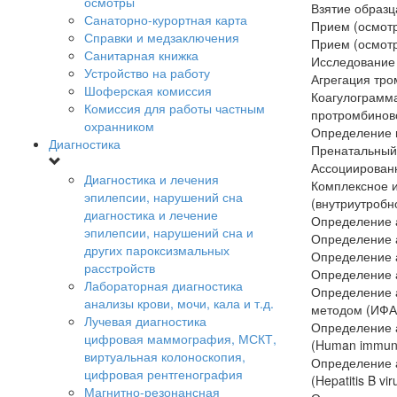
осмотры
Взятие образц
Санаторно-курортная карта
Прием (осмотр
Справки и медзаключения
Прием (осмотр
Санитарная книжка
Исследование
Устройство на работу
Агрегация тро
Шоферская комиссия
Коагулограмма
Комиссия для работы частным
протромбиново
охранником
Определение 
Диагностика
Пренатальный 
Ассоциированн
Диагностика и лечения
Комплексное и
эпилепсии, нарушений сна
(внутриутробн
диагностика и лечение
Определение ан
эпилепсии, нарушений сна и
Определение ан
других пароксизмальных
Определение а
расстройств
Определение а
Лабораторная диагностика
Определение 
анализы крови, мочи, кала и т.д.
методом (ИФА)
Лучевая диагностика
Определение а
цифровая маммография, МСКТ,
(Human immunod
виртуальная колоноскопия,
Определение а
цифровая рентгенография
(Hepatitis B vi
Магнитно-резонансная