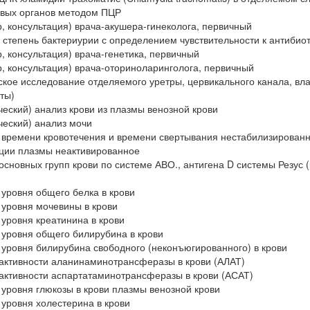
овых органов методом ПЦР
, консультация) врача-акушера-гинеколога, первичный
 степень бактериурии с определением чувствительности к антибио
, консультация) врача-генетика, первичный
, консультация) врача-оториноларинголога, первичный
кое исследование отделяемого уретры, цервикального канала, вл
оты)
еский) анализ крови из плазмы венозной крови
еский) анализ мочи
времени кровотечения и времени свертывания нестабилизированн
ции плазмы неактивированное
сновных групп крови по системе АВО., антигена D системы Резус (
уровня общего белка в крови
уровня мочевины в крови
уровня креатинина в крови
уровня общего билирубина в крови
уровня билирубина свободного (неконъюгированного) в крови
активности аланинаминотрансферазы в крови (АЛАТ)
активности аспартатаминотрансферазы в крови (АСАТ)
уровня глюкозы в крови плазмы венозной крови
уровня холестерина в крови