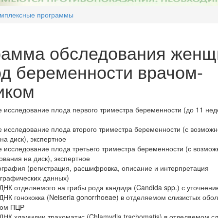
мплексные программы
рамма обследования женщ
д беременности врачом-
иком
е исследование плода первого триместра беременности (до 11 нед
е исследование плода второго триместра беременности (с возможн
на диск), экспертное
е исследование плода третьего триместра беременности (с возмо
ования на диск), экспертное
графия (регистрация, расшифровка, описание и интерпретация
ографических данных)
НК отделяемого на грибы рода кандида (Candida spp.) с уточнени
НК гонококка (Neiseria gonorrhoeae) в отделяемом слизистых обо
дом ПЦР
НК хламидии трахоматис (Chlamydia trachomatis) в отделяемом с