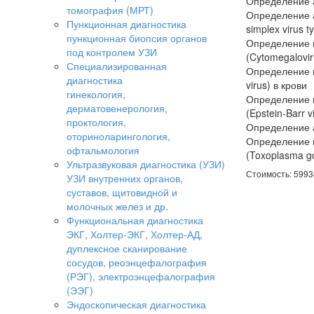
Определение ан
томография (МРТ)
Определение а
Пункционная диагностика
simplex virus t
пункционная биопсия органов
Определение и
под контролем УЗИ
(Cytomegalovir
Специализированная
Определение ин
диагностика
virus) в крови
гинекология,
Определение и
дерматовенерология,
(Epstein-Barr v
проктология,
Определение ан
оториноларингология,
Определение и
офтальмология
(Toxoplasma go
Ультразвуковая диагностика (УЗИ)
Стоимость: 5993
УЗИ внутренних органов,
суставов, щитовидной и
молочных желез и др.
Функциональная диагностика
ЭКГ, Холтер-ЭКГ, Холтер-АД,
дуплексное сканирование
сосудов, реоэнцефалография
(РЭГ), электроэнцефалография
(ЭЭГ)
Эндоскопическая диагностика