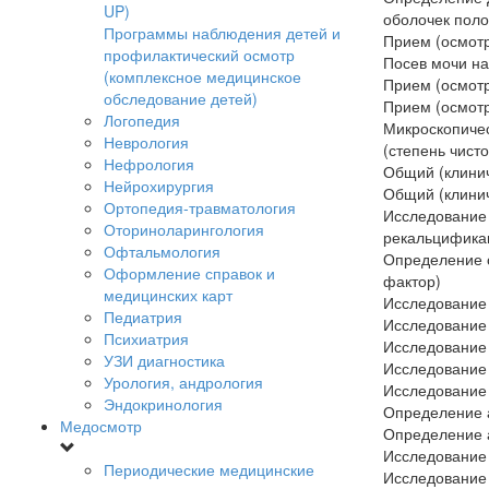
UP)
оболочек пол
Программы наблюдения детей и
Прием (осмотр
профилактический осмотр
Посев мочи на
(комплексное медицинское
Прием (осмотр
обследование детей)
Прием (осмотр
Логопедия
Микроскопичес
Неврология
(степень чист
Нефрология
Общий (клинич
Нейрохирургия
Общий (клинич
Ортопедия-травматология
Исследование 
Оториноларингология
рекальцифика
Офтальмология
Определение о
Оформление справок и
фактор)
медицинских карт
Исследование 
Педиатрия
Исследование 
Психиатрия
Исследование 
УЗИ диагностика
Исследование 
Урология, андрология
Исследование 
Эндокринология
Определение 
Медосмотр
Определение 
Исследование 
Периодические медицинские
Исследование 