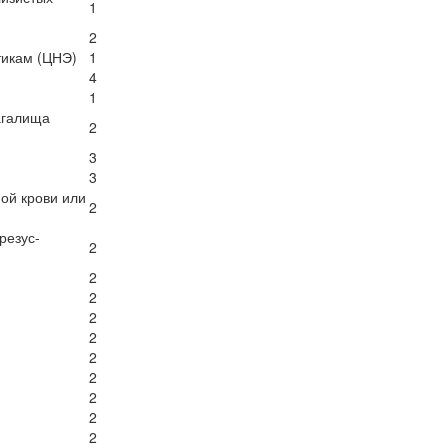
1
2
тикам (ЦНЭ)
1
4
1
агалища
2
3
3
ой крови или
2
резус-
2
2
2
2
2
2
2
2
2
2