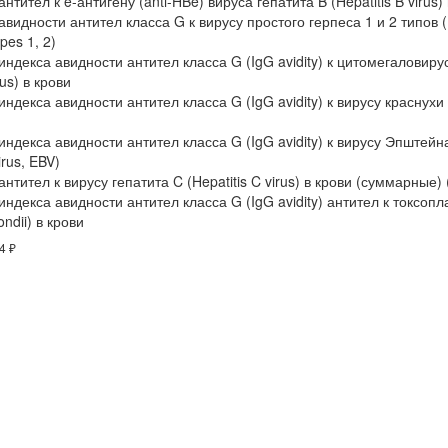
тител к e-антигену (anti-HBe) вируса гепатита B (Hepatitis B virus)
видности антител класса G к вирусу простого герпеса 1 и 2 типов 
ypes 1, 2)
ндекса авидности антител класса G (IgG avidity) к цитомегаловиру
us) в крови
декса авидности антител класса G (IgG avidity) к вирусу краснухи 
ндекса авидности антител класса G (IgG avidity) к вирусу Эпштейн
irus, EBV)
тител к вирусу гепатита C (Hepatitis C virus) в крови (суммарные
ндекса авидности антител класса G (IgG avidity) антител к токсоп
ndii) в крови
4 ₽