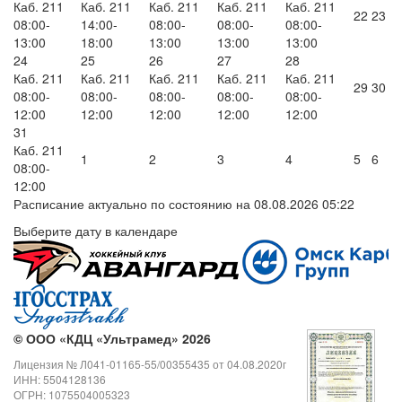
Каб. 211
Каб. 211
Каб. 211
Каб. 211
Каб. 211
22
23
08:00-
14:00-
08:00-
08:00-
08:00-
13:00
18:00
13:00
13:00
13:00
24
25
26
27
28
Каб. 211
Каб. 211
Каб. 211
Каб. 211
Каб. 211
29
30
08:00-
08:00-
08:00-
08:00-
08:00-
12:00
12:00
12:00
12:00
12:00
31
Каб. 211
1
2
3
4
5
6
08:00-
12:00
Расписание актуально по состоянию на 08.08.2026 05:22
Выберите дату в календаре
©
ООО «КДЦ «Ультрамед» 2026
Лицензия № Л041-01165-55/00355435 от 04.08.2020г
ИНН: 5504128136
ОГРН: 1075504005323