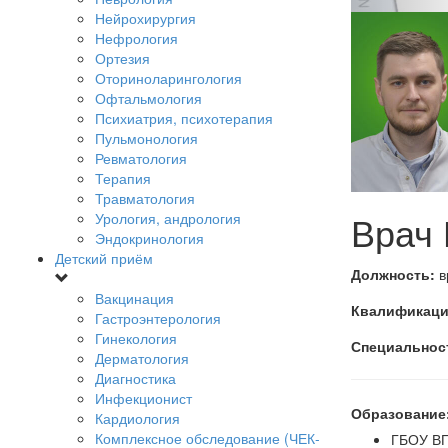
Нейрохирургия
Нефрология
Ортезия
Оториноларингология
Офтальмология
Психиатрия, психотерапия
Пульмонология
Ревматология
Терапия
Травматология
Врач
Урология, андрология
Эндокринология
Детский приём
Должность:
в
Вакцинация
Квалификаци
Гастроэнтерология
Гинекология
Специальнос
Дерматология
Диагностика
Инфекционист
Образование
Кардиология
Комплексное обследование (ЧЕК-
ГБОУ ВП