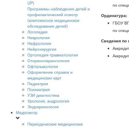
UP)
по спец
Программы наблюдения детей и
профилактический осмотр
Ординатура:
(комплексное медицинское
ГБОУ ВП
обследование детей)
по спец
Логопедия
Неврология
Сведения по
Нефрология
Аккреди
Нейрохирургия
Ортопедия-травматология
Аккреди
Оториноларингология
Офтальмология
Оформление справок и
медицинских карт
Педиатрия
Психиатрия
УЗИ диагностика
Урология, андрология
Эндокринология
Медосмотр
Периодические медицинские