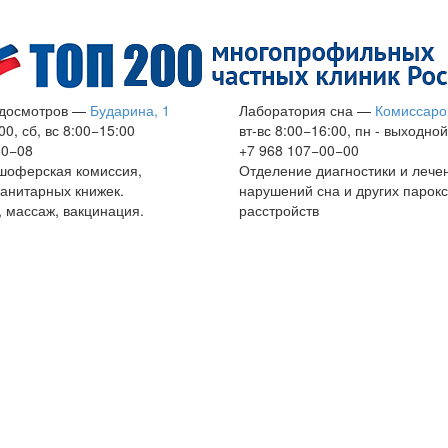
досмотров
—
Бударина, 1
Лаборатория сна
—
Комиссаро
00, сб, вс 8:00−15:00
вт-вс 8:00−16:00, пн - выходной
60−08
+7 968 107−00−00
шоферская комиссия,
Отделение диагностики и лече
анитарных книжек.
нарушений сна и других парок
 массаж, вакцинация.
расстройств