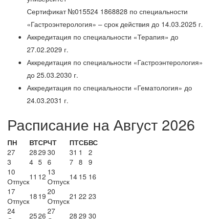
Сертификат №015524 1868828 по специальности
«Гастроэнтерология» – срок действия до 14.03.2025 г.
Аккредитация по специальности «Терапия» до
27.02.2029 г.
Аккредитация по специальности «Гастроэнтерология»
до 25.03.2030 г.
Аккредитация по специальности «Гематология» до
24.03.2031 г.
Расписание на Август 2026
ПН
ВТ
СР
ЧТ
ПТ
СБ
ВС
27
28
29
30
31
1
2
3
4
5
6
7
8
9
10
13
11
12
14
15
16
Отпуск
Отпуск
17
20
18
19
21
22
23
Отпуск
Отпуск
24
27
25
26
28
29
30