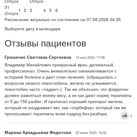
Отпуск
Отпуск
31
1
2
3
4
5
6
Отпуск
Расписание актуально по состоянию на 07.08.2026 04:35
Выберите дату в календаре
Отзывы пациентов
Гришечко Светлана Сергеевна
19 мая 2024, 17:09
Владимир Михайлович прекрасный врач, деликатный,
профессионал. Очень внимательно ознакамливается с
историей болезни и дает план лечения. (обращалась с
вопросом низкого гемоглобина, железо не усваивается,
гемоглобин часто «падает»). Так же объяснил, что ферритин
должен равняться моему весу, а не как дают норму терапевты
от 5 до 150 разбег. И прописал хороший препарат железа,
который не раздражает жкт, как «сорбифер» который так же
прописывают терапевты всем подряд без разбора.
9
Марина Аркадьевна Федотова
23 июня 2023, 16:02