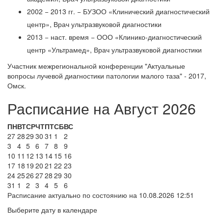
2002 − 2013 гг. − БУЗОО «Клинический диагностический
центр», Врач ультразвуковой диагностики
2013 − наст. время − ООО «Клинико-диагностический
центр «Ультрамед», Врач ультразвуковой диагностики
Участник межрегиональной конференции "Актуальные
вопросы лучевой диагностики патологии малого таза" - 2017,
Омск.
Расписание на Август 2026
ПН
ВТ
СР
ЧТ
ПТ
СБ
ВС
27
28
29
30
31
1
2
3
4
5
6
7
8
9
10
11
12
13
14
15
16
17
18
19
20
21
22
23
24
25
26
27
28
29
30
31
1
2
3
4
5
6
Расписание актуально по состоянию на 10.08.2026 12:51
Выберите дату в календаре