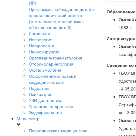
UP)
Программы наблюдения детей и
Образование
профилактический осмотр
Омский 
(комплексное медицинское
обследование детей)
1983 г.
Логопедия
Интернатура:
Неврология
Нефрология
Омский 
Нейрохирургия
квалифи
Ортопедия-травматология
Оториноларингология
Сведения по
Офтальмология
ГБОУ ВП
Оформление справок и
Удостов
медицинских карт
Педиатрия
14.05.20
Психиатрия
ГБОУ ВП
УЗИ диагностика
Сертифи
Урология, андрология
Эндокринология
до 13.05
Медосмотр
Омская 
Удостов
Периодические медицинские