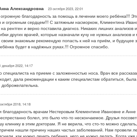
Анна Александровна
23 октября 2023, 22:01
 огромную благодарность за помощь в лечении моего ребёнка!!! Эт
 и огромным сердцем!!! С затяжным насморком, Климентина Ивано
 на рентген и верно поставила диагноз. Никаких лишних анализов и
ибки других врачей, которые назначали кучу не нужных анализов и
 своим знакомым рекомендую попасть к ней на приём, и будущее 
ебёнка будет в надёжных руках.!!! Огромное спасибо.
1 декабря 2022, 14:17
о специалиста на приеме с заложенностью носа. Врач все рассказа
ходит, дала рекомендации к каким специалистам обратиться, была
и доброжелательна.
 октября 2018, 14:18
и благодарность врачам Нестеровым Клементине Ивановне и Анне
еспрестанно болел, это было что-то нескончаемое. Друзья посове
у клинику в этим докторам. Я не верила, что сто-то можно сделать,
причем нашли причину наших частых заболеваний. Нам провели л
снили, как нужно лечить ребенка, чего не нужно делать. Когда уже 