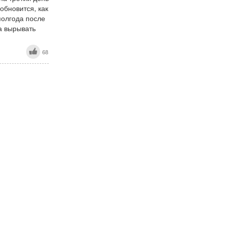
обновится, как
полгода после
ка вырывать
68