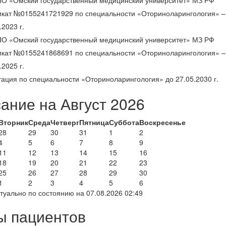
О «Омский государственный медицинский университет» МЗ РФ
кат №0155241721929 по специальности «Оториноларингология» – 
.2023 г.
О «Омский государственный медицинский университет» МЗ РФ
кат №0155241868691 по специальности «Оториноларингология» – 
.2025 г.
тация по специальности «Оториноларингология» до 27.05.2030 г.
ание на Август 2026
Вторник
Среда
Четверг
Пятница
Суббота
Воскресенье
28
29
30
31
1
2
4
5
6
7
8
9
11
12
13
14
15
16
18
19
20
21
22
23
25
26
27
28
29
30
1
2
3
4
5
6
туально по состоянию на 07.08.2026 02:49
ы пациентов