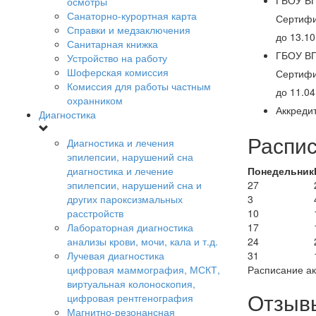
ГБОУ ВП
осмотры
Санаторно-курортная карта
Сертифи
Справки и медзаключения
до 13.10
Санитарная книжка
ГБОУ ВП
Устройство на работу
Шоферская комиссия
Сертифи
Комиссия для работы частным
до 11.04
охранником
Аккреди
Диагностика
Распис
Диагностика и лечения
эпилепсии, нарушений сна
диагностика и лечение
Понедельник
эпилепсии, нарушений сна и
27
других пароксизмальных
3
расстройств
10
Лабораторная диагностика
17
анализы крови, мочи, кала и т.д.
24
Лучевая диагностика
31
цифровая маммография, МСКТ,
Расписание ак
виртуальная колоноскопия,
Отзыв
цифровая рентгенография
Магнитно-резонансная