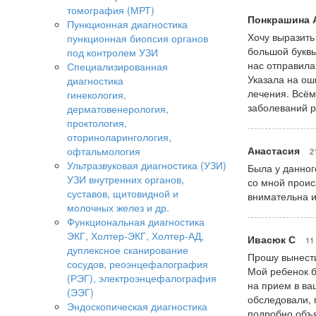
томография (МРТ)
Понкрашина 
Пункционная диагностика
Хочу выразить
пункционная биопсия органов
большой буквы
под контролем УЗИ
нас отправила
Специализированная
Указала на ош
диагностика
лечения. Всём
гинекология,
заболеваний р
дерматовенерология,
проктология,
оториноларингология,
Анастасия
офтальмология
2
Ультразвуковая диагностика (УЗИ)
Была у данног
УЗИ внутренних органов,
со мной проис
суставов, щитовидной и
внимательна 
молочных желез и др.
Функциональная диагностика
ЭКГ, Холтер-ЭКГ, Холтер-АД,
Ивасюк С
11
дуплексное сканирование
Прошу вынест
сосудов, реоэнцефалография
Мой ребенок б
(РЭГ), электроэнцефалография
на прием в ваш
(ЭЭГ)
обследовали, 
Эндоскопическая диагностика
подробно объя