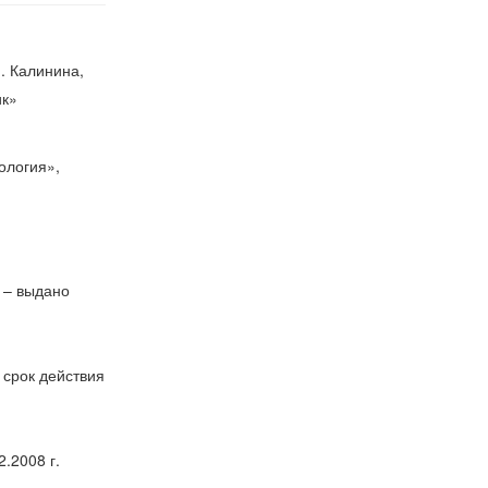
. Калинина,
ик»
ология»,
 – выдано
срок действия
.2008 г.