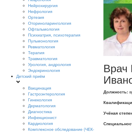
Нейрохирургия
Нефрология
Ортезия
Оториноларингология
Офтальмология
Психиатрия, психотерапия
Пульмонология
Ревматология
Терапия
Травматология
Врач 
Урология, андрология
Эндокринология
Иван
Детский приём
Вакцинация
Должность:
в
Гастроэнтерология
Гинекология
Квалификаци
Дерматология
Диагностика
Учёная степе
Инфекционист
Кардиология
Специальнос
Комплексное обследование (ЧЕК-