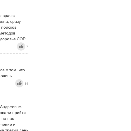
о врач с
вна, сразу
 поисков.
 методов
здоровье ЛОР
7
ла о том, что
 очень
14
 Андреевне.
товали прийти
 но нас
ечение и
на третий день