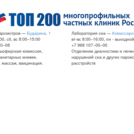
досмотров
—
Бударина, 1
Лаборатория сна
—
Комиссаро
00, сб, вс 8:00−15:00
вт-вс 8:00−16:00, пн - выходной
60−08
+7 968 107−00−00
шоферская комиссия,
Отделение диагностики и лече
анитарных книжек.
нарушений сна и других парок
 массаж, вакцинация.
расстройств