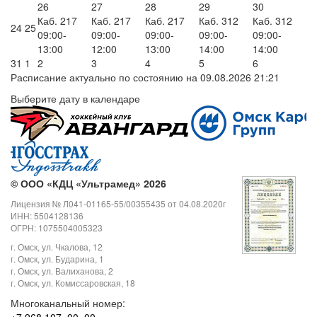
26
27
28
29
30
Каб. 217
Каб. 217
Каб. 217
Каб. 312
Каб. 312
24
25
09:00-
09:00-
09:00-
09:00-
09:00-
13:00
12:00
13:00
14:00
14:00
31
1
2
3
4
5
6
Расписание актуально по состоянию на 09.08.2026 21:21
Выберите дату в календаре
©
ООО «КДЦ «Ультрамед» 2026
Лицензия № Л041-01165-55/00355435 от 04.08.2020г
ИНН: 5504128136
ОГРН: 1075504005323
г. Омск, ул. Чкалова, 12
г. Омск, ул. Бударина, 1
г. Омск, ул. Валиханова, 2
г. Омск, ул. Комиссаровская, 18
Многоканальный номер: