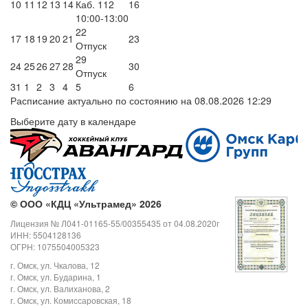
10
11
12
13
14
Каб. 112
16
10:00-13:00
22
17
18
19
20
21
23
Отпуск
29
24
25
26
27
28
30
Отпуск
31
1
2
3
4
5
6
Расписание актуально по состоянию на 08.08.2026 12:29
Выберите дату в календаре
©
ООО «КДЦ «Ультрамед» 2026
Лицензия № Л041-01165-55/00355435 от 04.08.2020г
ИНН: 5504128136
ОГРН: 1075504005323
г. Омск, ул. Чкалова, 12
г. Омск, ул. Бударина, 1
г. Омск, ул. Валиханова, 2
г. Омск, ул. Комиссаровская, 18