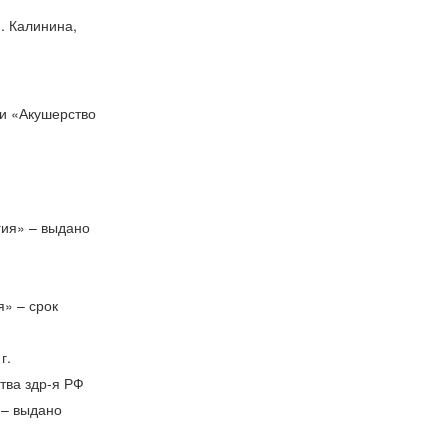
. Калинина,
ти «Акушерство
гия» – выдано
» – срок
г.
тва здр-я РФ
 – выдано