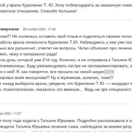
ой у врача Куриленко Т. Ю. Хочу поблагодарить за оказанную помо
икатное отношение. Спасибо большое!
имировна
25 ноября 2021, 11:42
сем!!! Не поленюсь оставить свой отзыв и поделиться своими пол
аботы врача-гинеколога Куриленко Т.Ю. Наблюдаюсь у нее уже око
ьно все разъяснит, ответит на вопросы. Четко объяснит про лечен
жно, чему я несказанно рада!
ла дочь, которой уже 21й год. Конечно, я ее отправила к Татьяне 
племянницы. Буду рекомендовать сестре не экспериментировать, 
о к ней! Я, как говорится, все прошла на своей шкуре)))))))
доровья всем женщинам!!! Ну и мужчинам, конечно, тоже!!!
лет назад выбирала врача, увидела, что Куриленко Т.Ю. — кандидат
я, психологически, оказалось это важным… Ведь не зря специалист
ря 2021, 11:57
 полу года ходила к Татьяне Юрьевне. Подробно рассказывала и
водила Татьяна Юрьевна лечение сама, наблюдала за моими резу