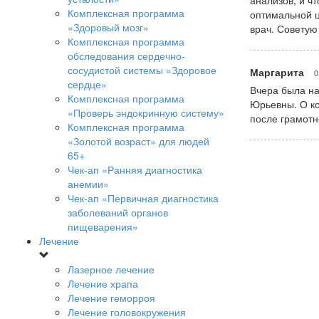
анализов, и ч
Комплексная программа
оптимальной ц
«Здоровый мозг»
врач. Советую
Комплексная программа
обследования сердечно-
сосудистой системы «Здоровое
Маргарита
0
сердце»
Вчера была на
Комплексная программа
Юрьевны. О ко
«Проверь эндокринную систему»
после грамотн
Комплексная программа
«Золотой возраст» для людей
65+
Чек-ап «Ранняя диагностика
анемии»
Чек-ап «Первичная диагностика
заболеваний органов
пищеварения»
Лечение
Лазерное лечение
Лечение храпа
Лечение геморроя
Лечение головокружения