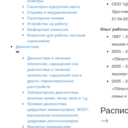
осмотры
ООО "ЦС
Санаторно-курортная карта
Удостов
Справки и медзаключения
Санитарная книжка
21.04.20
Устройство на работу
Опыт работы
Шоферская комиссия
Комиссия для работы частным
1997 − 
охранником
акушер-
Диагностика
2003 − 
Диагностика и лечения
«Областн
эпилепсии, нарушений сна
2005 − 
диагностика и лечение
акушерс
эпилепсии, нарушений сна и
других пароксизмальных
2005 − 
расстройств
«Област
Лабораторная диагностика
семьи и 
анализы крови, мочи, кала и т.д.
Лучевая диагностика
Распи
цифровая маммография, МСКТ,
виртуальная колоноскопия,
→
цифровая рентгенография
Магнитно-резонансная