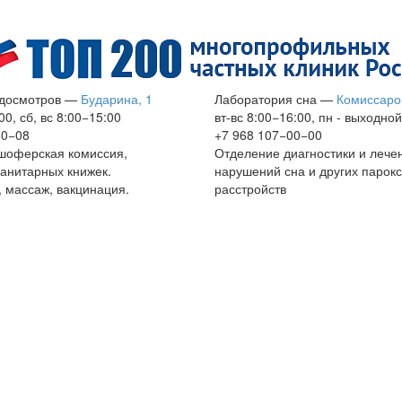
досмотров
—
Бударина, 1
Лаборатория сна
—
Комиссаро
00, сб, вс 8:00−15:00
вт-вс 8:00−16:00, пн - выходной
60−08
+7 968 107−00−00
шоферская комиссия,
Отделение диагностики и лече
анитарных книжек.
нарушений сна и других парок
 массаж, вакцинация.
расстройств