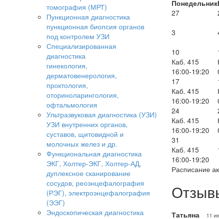
Понедельник
томография (МРТ)
27
Пункционная диагностика
пункционная биопсия органов
3
под контролем УЗИ
Специализированная
10
диагностика
Каб. 415
гинекология,
16:00-19:20
дерматовенерология,
17
проктология,
Каб. 415
оториноларингология,
16:00-19:20
офтальмология
24
Ультразвуковая диагностика (УЗИ)
Каб. 415
УЗИ внутренних органов,
16:00-19:20
суставов, щитовидной и
31
молочных желез и др.
Каб. 415
Функциональная диагностика
16:00-19:20
ЭКГ, Холтер-ЭКГ, Холтер-АД,
Расписание ак
дуплексное сканирование
сосудов, реоэнцефалография
Отзыв
(РЭГ), электроэнцефалография
(ЭЭГ)
Эндоскопическая диагностика
Татьяна
11 и