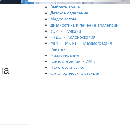
Выбрать врача
Детское отделение
Медосмотры
Диагностика и лечение эпилепсии
УЗИ
·
Пункции
ФГДС
·
Колоноскопия
МРТ
·
МСКТ
·
Маммография
·
Рентген
Физиотерапия
Кинезитерапия
·
ЛФК
на
Налоговый вычет
Ортопедические стельки