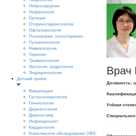
Нейрохирургия
Нефрология
Ортезия
Оториноларингология
Офтальмология
Психиатрия, психотерапия
Пульмонология
Ревматология
Терапия
Травматология
Врач 
Урология, андрология
Эндокринология
Детский приём
Должность:
в
Вакцинация
Квалификаци
Гастроэнтерология
Гинекология
Учёная степе
Дерматология
Диагностика
Специальнос
Инфекционист
Кардиология
Комплексное обследование (ЧЕК-
Образование