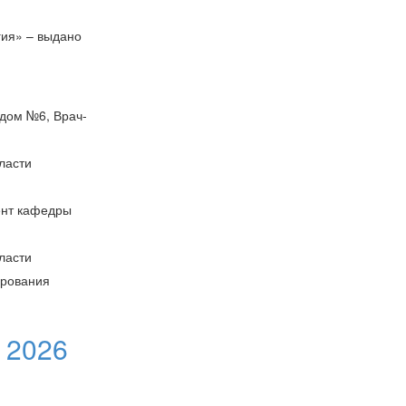
гия» – выдано
 дом №6, Врач-
ласти
ент кафедры
ласти
ирования
 2026