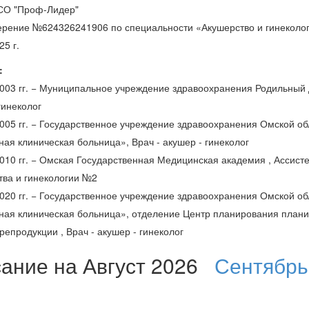
О "Проф-Лидер"
ерение №624326241906 по специальности «Акушерство и гинеколо
25 г.
:
2003 гг. − Муниципальное учреждение здравоохранения Родильный
гинеколог
2005 гг. − Государственное учреждение здравоохранения Омской об
ая клиническая больница», Врач - акушер - гинеколог
2010 гг. − Омская Государственная Медицинская академия , Ассист
тва и гинекологии №2
2020 гг. − Государственное учреждение здравоохранения Омской об
ная клиническая больница», отделение Центр планирования план
репродукции , Врач - акушер - гинеколог
сание на Август 2026
Сентябрь