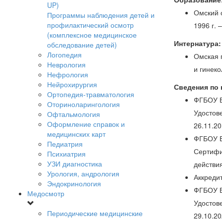
UP)
Омский 
Программы наблюдения детей и
профилактический осмотр
1996 г.
(комплексное медицинское
Интернатура:
обследование детей)
Логопедия
Омская 
Неврология
и гинек
Нефрология
Нейрохирургия
Сведения по
Ортопедия-травматология
ФГБОУ В
Оториноларингология
Удостов
Офтальмология
Оформление справок и
26.11.20
медицинских карт
ФГБОУ В
Педиатрия
Сертифи
Психиатрия
УЗИ диагностика
действия
Урология, андрология
Аккредит
Эндокринология
ФГБОУ В
Медосмотр
Удостов
Периодические медицинские
29.10.20