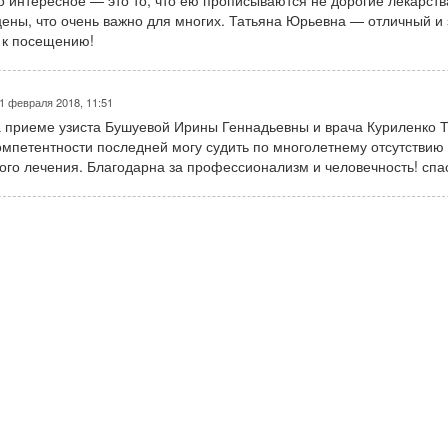
то интересное — это то, что ею прописываются не дорогие лекарств
ены, что очень важно для многих. Татьяна Юрьевна — отличный и
 к посещению!
1 февраля 2018, 11:51
 приеме узиста Бушуевой Ирины Геннадьевны и врача Куриленко 
мпетентности последней могу судить по многолетнему отсутствию
ого лечения. Благодарна за профессионализм и человечность! спа