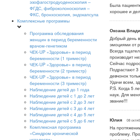
эзофагостродуоденоскопия –
Была пациентк
ФГДС, фиброколоноскопия –
хорошее и дел
ФКС, бронхоскопия, эндокапсула
Комплексные программы
Оксана Влад
Программа обследования
Добрый день в
женщин в период беременности
эмоциями от р
врачом-генетиком
Всегда тщател
ЧЕК-UP «Здоровье» в период
производит не
беременности (1 триместр)
Сейчас подрос
ЧЕК-UP «Здоровье» в период
Подрастают 3 
беременности (2 триместр)
девчонок тольк
ЧЕК-UP «Здоровье» в период
Удачи всем, з
беременности (3 триместр)
P.S. Когда 5 
Наблюдение детей до 1 года
наук. Для мен
Наблюдение детей с 1 до 2 лет
звание!!!
Наблюдение детей с 2 до 3 лет
Наблюдение детей с 3 до 4 лет
Наблюдение детей с 4 до 5 лет
Юлия
Наблюдение детей с 5 до 6 лет
08 октяб
Комплексная программа
На протяжении
«Синдром хронической
проблему. Про
усталости»