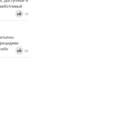
а, доступные и
 заботливый
16
Татьяны
 рецидива
сибо
52