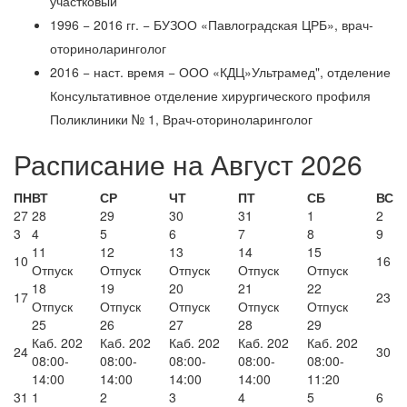
участковый
1996 − 2016 гг. − БУЗОО «Павлоградская ЦРБ», врач-
оториноларинголог
2016 − наст. время − ООО «КДЦ»Ультрамед", отделение
Консультативное отделение хирургического профиля
Поликлиники № 1, Врач-оториноларинголог
Расписание на Август 2026
ПН
ВТ
СР
ЧТ
ПТ
СБ
ВС
27
28
29
30
31
1
2
3
4
5
6
7
8
9
11
12
13
14
15
10
16
Отпуск
Отпуск
Отпуск
Отпуск
Отпуск
18
19
20
21
22
17
23
Отпуск
Отпуск
Отпуск
Отпуск
Отпуск
25
26
27
28
29
Каб. 202
Каб. 202
Каб. 202
Каб. 202
Каб. 202
24
30
08:00-
08:00-
08:00-
08:00-
08:00-
14:00
14:00
14:00
14:00
11:20
31
1
2
3
4
5
6