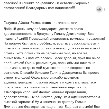
спасибо! В клинике понравилось и остались хорошие
впечатления! Благодарных вам пациентов!!!
8
Газуева Айшат Рамзановна
15 мая 2018, 18:04
Добрый день, хочу поблагодарить детского врача-
дерматовенеролога Братухину Галину Дмитриевну. Врач
чудеснейший!!! Прекрасный специалист, вежливая, грамотная!
На приеме был муж с ребёнком, врач все рассказала ему и
позвонила мне- маме, оставила номер, для связи на всякий
случай, хотя случай то не серьезный был, но все же,
внимательно к нам отнеслась. Голос добрый, приятно было
пообщаться! Очень рекомендую, папы обычно ничего не
понимают, но даже мой муж все понял и вопросов не
возникло. Спасибо большое Галина Дмитриевна Вы просто
супер- молодец! Отдельное спасибо девушкам
администраторам, помогли раздеть и одеть малыша, все
оперативно, в клинике чисто, вежливый персонал и
атмосфера хорошая! Желаю клинике процветания,
доброжелательных пациентов, девушкам администраторам —
высокой зарплаты! Ну и конечно же доктору Галине
Дмитриевне благодарных пациентов! Ещё раз спасибо! Все