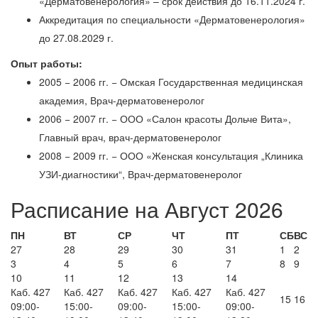
«Дерматовенерология» – срок действия до 16.11.2024 г.
Аккредитация по специальности «Дерматовенерология»
до 27.08.2029 г.
Опыт работы:
2005 − 2006 гг. − Омская Государственная медицинская
академия, Врач-дерматовенеролог
2006 − 2007 гг. − ООО «Салон красоты Дольче Вита»,
Главный врач, врач-дерматовенеролог
2008 − 2009 гг. − ООО «Женская консультация „Клиника
УЗИ-диагностики“, Врач-дерматовенеролог
Расписание на Август 2026
ПН
ВТ
СР
ЧТ
ПТ
СБ
ВС
27
28
29
30
31
1
2
3
4
5
6
7
8
9
10
11
12
13
14
Каб. 427
Каб. 427
Каб. 427
Каб. 427
Каб. 427
15
16
09:00-
15:00-
09:00-
15:00-
09:00-