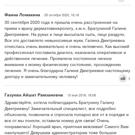
Фаина Ломакина
05 октября 2020, 16:16
30 сентября 2020 года я пришла очень расстроенная на
прием к врачу дерматовенерологу, к.м.н. Братухиной Галине
Дмитриевне. На руках и лице высыпала сыпь, лицо раздуло.
Все это доставляло невыносимые муки. Галина Дмитриевна
отнеслась очень внимательно и очень человечно. Как высокий
профессионал поставила диагноз, назначила оперативное и
действенное лечение. Проявляла постоянное личное
внимание к моему физическому состоянию, прохождению
лечения. Я очень благодарна Галине Дмитриевне-настоящему
доктору и замечательному человеку!
9
Газуева Айшат Рамзановна
15 мая 2018, 18:08
Здравствуйте, хотела поблагодарить Братухину Галину
Дмитриевну! Замечательный специалист, все подробно
объяснила, позвонила и спросила попарно все от в порядке и
все от мы поняли, оставила номер для связи! Очень
понравилась! Хороший врач, приятная вежливая! Самого Вам
наилучшего! Девушкам администраторам тоже большое