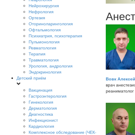
Нейрохирургия
Анест
Нефрология
Ортезия
Оториноларингология
Офтальмология
Психиатрия, психотерапия
Пульмонология
Ревматология
Терапия
Травматология
Урология, андрология
Эндокринология
Детский приём
Вовк Алексе
врач анестези
Вакцинация
реаниматолог
Гастроэнтерология
Гинекология
Дерматология
Диагностика
Инфекционист
Кардиология
Комплексное обследование (ЧЕК-