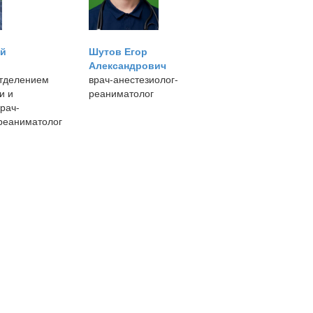
ей
Шутов Егор
Александрович
тделением
врач-анестезиолог-
и и
реаниматолог
рач-
реаниматолог