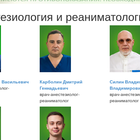
езиология и реаниматолог
й Васильевич
Карболин Дмитрий
Силин Влади
олог-
Геннадьевич
Владимиров
врач-анестезиолог-
врач-анестези
реаниматолог
реаниматолог