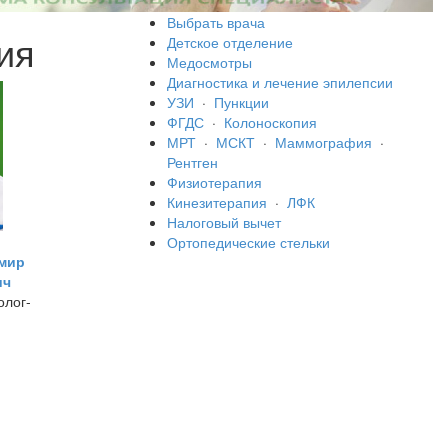
Выбрать врача
ия
Детское отделение
Медосмотры
Диагностика и лечение эпилепсии
УЗИ
·
Пункции
ФГДС
·
Колоноскопия
МРТ
·
МСКТ
·
Маммография
·
Рентген
Физиотерапия
Кинезитерапия
·
ЛФК
Налоговый вычет
Ортопедические стельки
мир
ич
олог-