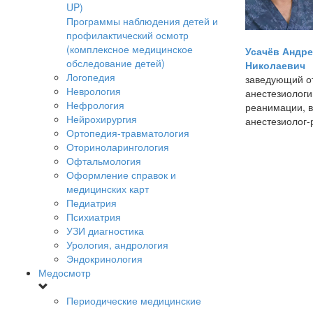
UP)
Программы наблюдения детей и
профилактический осмотр
(комплексное медицинское
Усачёв Андр
обследование детей)
Николаевич
Логопедия
заведующий о
Неврология
анестезиологи
Нефрология
реанимации, в
Нейрохирургия
анестезиолог-
Ортопедия-травматология
Оториноларингология
Офтальмология
Оформление справок и
медицинских карт
Педиатрия
Психиатрия
УЗИ диагностика
Урология, андрология
Эндокринология
Медосмотр
Периодические медицинские