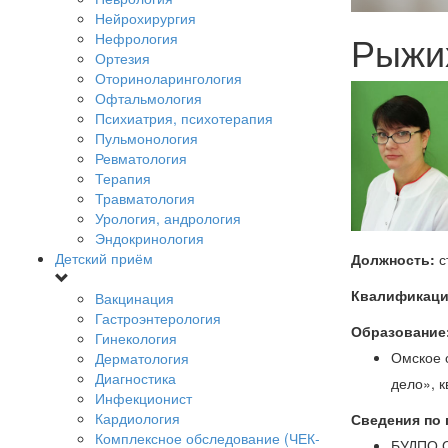
Нейрохирургия
Рыжи
Нефрология
Ортезия
Оториноларингология
Офтальмология
Психиатрия, психотерапия
Пульмонология
Ревматология
Терапия
Травматология
Урология, андрология
Эндокринология
Детский приём
Должность:
с
Квалификаци
Вакцинация
Гастроэнтерология
Образование
Гинекология
Омское 
Дерматология
Диагностика
дело», 
Инфекционист
Кардиология
Сведения по
Комплексное обследование (ЧЕК-
БУДПО О