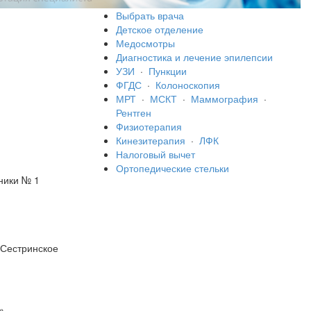
Выбрать врача
Детское отделение
Медосмотры
Диагностика и лечение эпилепсии
УЗИ
·
Пункции
ФГДС
·
Колоноскопия
МРТ
·
МСКТ
·
Маммография
·
Рентген
Физиотерапия
Кинезитерапия
·
ЛФК
Налоговый вычет
Ортопедические стельки
ники № 1
«Сестринское
»