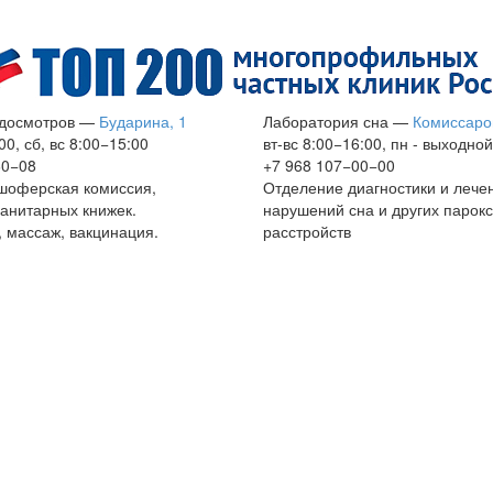
досмотров
—
Бударина, 1
Лаборатория сна
—
Комиссаро
00, сб, вс 8:00−15:00
вт-вс 8:00−16:00, пн - выходной
60−08
+7 968 107−00−00
шоферская комиссия,
Отделение диагностики и лече
анитарных книжек.
нарушений сна и других парок
 массаж, вакцинация.
расстройств