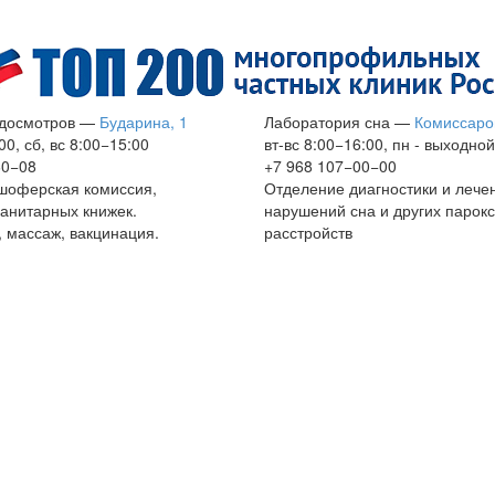
досмотров
—
Бударина, 1
Лаборатория сна
—
Комиссаро
00, сб, вс 8:00−15:00
вт-вс 8:00−16:00, пн - выходной
60−08
+7 968 107−00−00
шоферская комиссия,
Отделение диагностики и лече
анитарных книжек.
нарушений сна и других парок
 массаж, вакцинация.
расстройств