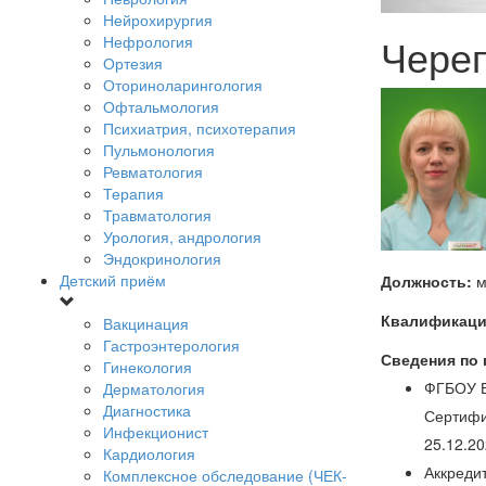
Нейрохирургия
Чере
Нефрология
Ортезия
Оториноларингология
Офтальмология
Психиатрия, психотерапия
Пульмонология
Ревматология
Терапия
Травматология
Урология, андрология
Эндокринология
Детский приём
Должность:
м
Квалификаци
Вакцинация
Гастроэнтерология
Сведения по
Гинекология
ФГБОУ В
Дерматология
Диагностика
Сертифи
Инфекционист
25.12.20
Кардиология
Аккредит
Комплексное обследование (ЧЕК-