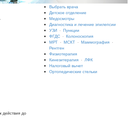
Выбрать врача
а
Детское отделение
Медосмотры
Диагностика и лечение эпилепсии
УЗИ
·
Пункции
ФГДС
·
Колоноскопия
МРТ
·
МСКТ
·
Маммография
·
Рентген
Физиотерапия
Кинезитерапия
·
ЛФК
Налоговый вычет
Ортопедические стельки
 действия до