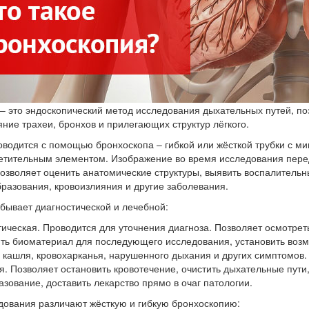
– это эндоскопический метод исследования дыхательных путей, 
яние трахеи, бронхов и прилегающих структур лёгкого.
водится с помощью бронхоскопа – гибкой или жёсткой трубки с м
етительным элементом. Изображение во время исследования пере
позволяет оценить анатомические структуры, выявить воспалитель
разования, кровоизлияния и другие заболевания.
бывает диагностической и лечебной:
тическая. Проводится для уточнения диагноза. Позволяет осмотре
зять биоматериал для последующего исследования, установить воз
 кашля, кровохарканья, нарушенного дыхания и других симптомов.
. Позволяет остановить кровотечение, очистить дыхательные пути
зование, доставить лекарство прямо в очаг патологии.
дования различают жёсткую и гибкую бронхоскопию: