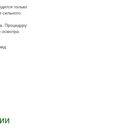
одится только
и сильного
а. Процедуру
о осмотра
вид
ии