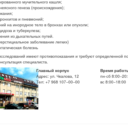
ированного мучительного кашля;
неясного генеза (происхождения);
ркания;
бронхитов и пневмоний;
ний на инородное тело в бронхах или опухоли;
идоза и туберкулеза;
чения из дыхательных путей.
терстициальное заболевание легких)
ктатическая болезнь
сследований имеют противопоказания и требуют определенной по
нсультация специалиста.
Главный корпус
Время работ
Адрес: ул. Чкалова, 12
пн-сб 8:00−20
Тел: +7 968 107−00−00
вс 8:00−18:00