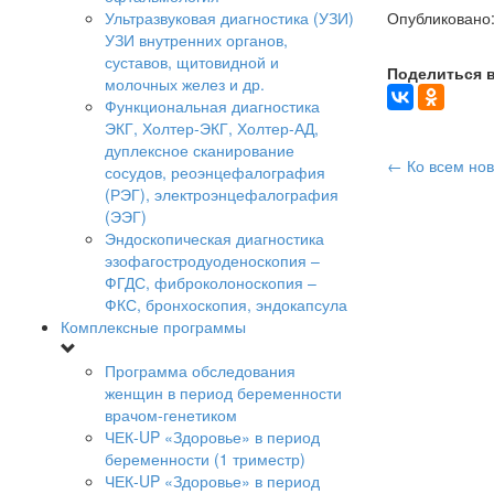
Ультразвуковая диагностика (УЗИ)
Опубликовано:
УЗИ внутренних органов,
суставов, щитовидной и
Поделиться в
молочных желез и др.
Функциональная диагностика
ЭКГ, Холтер-ЭКГ, Холтер-АД,
дуплексное сканирование
← Ко всем но
сосудов, реоэнцефалография
(РЭГ), электроэнцефалография
(ЭЭГ)
Эндоскопическая диагностика
эзофагостродуоденоскопия –
ФГДС, фиброколоноскопия –
ФКС, бронхоскопия, эндокапсула
Комплексные программы
Программа обследования
женщин в период беременности
врачом-генетиком
ЧЕК-UP «Здоровье» в период
беременности (1 триместр)
ЧЕК-UP «Здоровье» в период