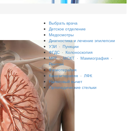
Выбрать врача
Детское отделение
Медосмотры
Диагностика и лечение эпилепсии
УЗИ
·
Пункции
ФГДС
·
Колоноскопия
МРТ
·
МСКТ
·
Маммография
·
Рентген
Физиотерапия
Кинезитерапия
·
ЛФК
Налоговый вычет
Ортопедические стельки