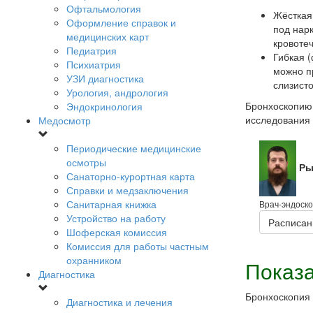
Офтальмология
Жёсткая
Оформление справок и
под нар
медицинских карт
кровоте
Педиатрия
Гибкая 
Психиатрия
можно п
УЗИ диагностика
слизисто
Урология, андрология
Бронхоскопию 
Эндокринология
исследования 
Медосмотр
Периодические медицинские
осмотры
Ры
Санаторно-курортная карта
Справки и медзаключения
Санитарная книжка
Врач-эндоск
Устройство на работу
Расписан
Шоферская комиссия
Комиссия для работы частным
охранником
Показа
Диагностика
Бронхоскопия 
Диагностика и лечения