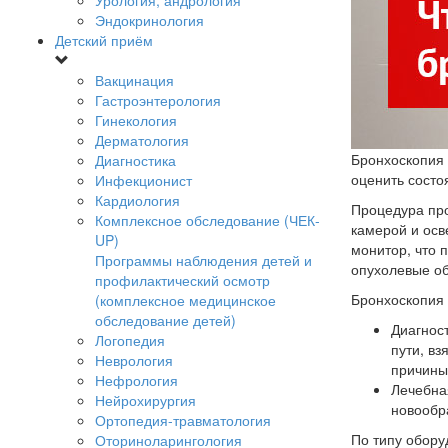
Урология, андрология
Эндокринология
Детский приём
Вакцинация
Гастроэнтерология
Гинекология
Дерматология
Бронхоскопия 
Диагностика
оценить состо
Инфекционист
Кардиология
Процедура про
Комплексное обследование (ЧЕК-
камерой и осв
UP)
монитор, что 
Программы наблюдения детей и
опухолевые об
профилактический осмотр
Бронхоскопия 
(комплексное медицинское
обследование детей)
Диагнос
Логопедия
пути, в
Неврология
причины
Нефрология
Лечебная
Нейрохирургия
новообра
Ортопедия-травматология
По типу обору
Оториноларингология