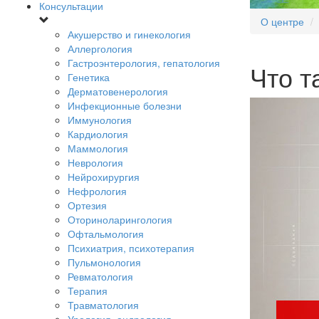
Консультации
О центре
Акушерство и гинекология
Аллергология
Гастроэнтерология, гепатология
Что т
Генетика
Дерматовенерология
Инфекционные болезни
Иммунология
Кардиология
Маммология
Неврология
Нейрохирургия
Нефрология
Ортезия
Оториноларингология
Офтальмология
Психиатрия, психотерапия
Пульмонология
Ревматология
Терапия
Травматология