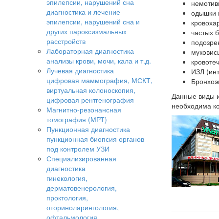
эпилепсии, нарушений сна
немотив
диагностика и лечение
одышки 
эпилепсии, нарушений сна и
кровоха
других пароксизмальных
частых 
расстройств
подозре
Лабораторная диагностика
муковисц
анализы крови, мочи, кала и т.д.
кровоте
Лучевая диагностика
ИЗЛ (ин
цифровая маммография, МСКТ,
Бронхоэ
виртуальная колоноскопия,
Данные виды и
цифровая рентгенография
необходима ко
Магнитно-резонансная
томография (МРТ)
Пункционная диагностика
пункционная биопсия органов
под контролем УЗИ
Специализированная
диагностика
гинекология,
дерматовенерология,
проктология,
оториноларингология,
офтальмология