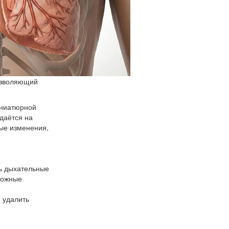
позволяющий
иниатюрной
даётся на
ные изменения,
ть дыхательные
можные
, удалить