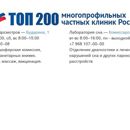
досмотров
—
Бударина, 1
Лаборатория сна
—
Комиссаро
00, сб, вс 8:00−15:00
вт-вс 8:00−16:00, пн - выходной
60−08
+7 968 107−00−00
шоферская комиссия,
Отделение диагностики и лече
анитарных книжек.
нарушений сна и других парок
 массаж, вакцинация.
расстройств